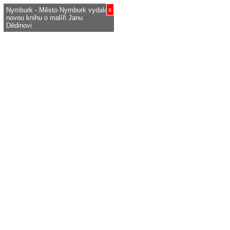
x
Nymburk - Město Nymburk vydalo
novou knihu o malíři Janu
Dědinovi