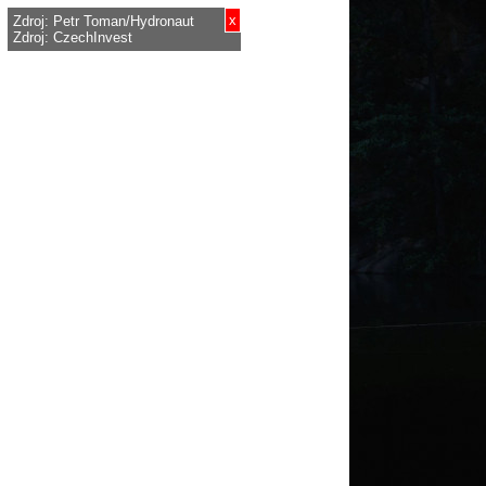
x
Zdroj: Petr Toman/Hydronaut
Zdroj: CzechInvest