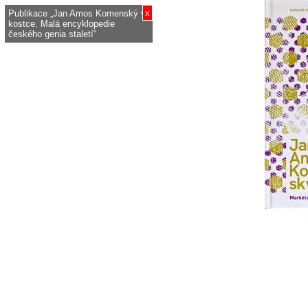
x
Publikace „Jan Amos Komenský v
kostce. Malá encyklopedie
českého genia staletí“