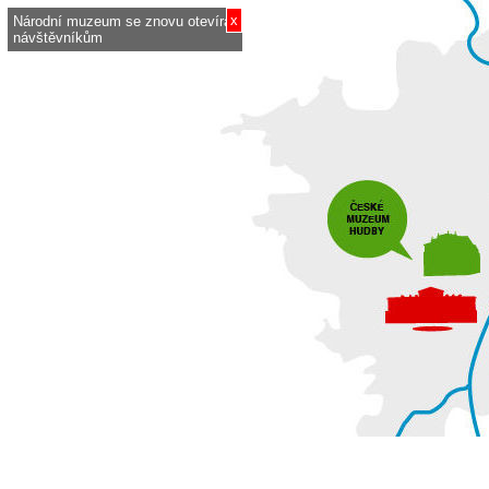
x
Národní muzeum se znovu otevírá
návštěvníkům