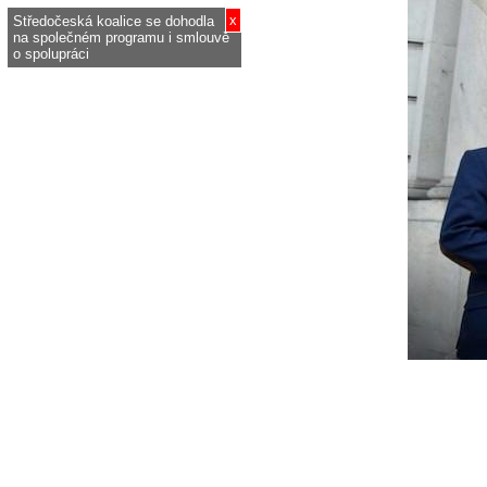
x
Středočeská koalice se dohodla
na společném programu i smlouvě
o spolupráci