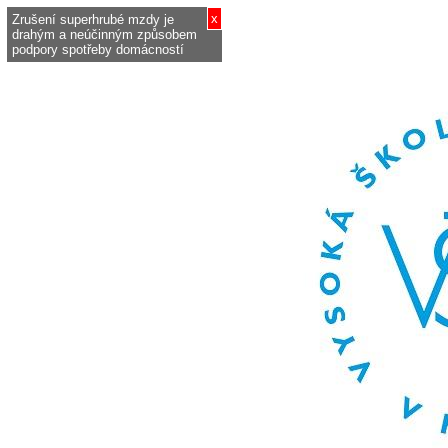
x
Zrušení superhrubé mzdy je
drahým a neúčinným způsobem
podpory spotřeby domácností