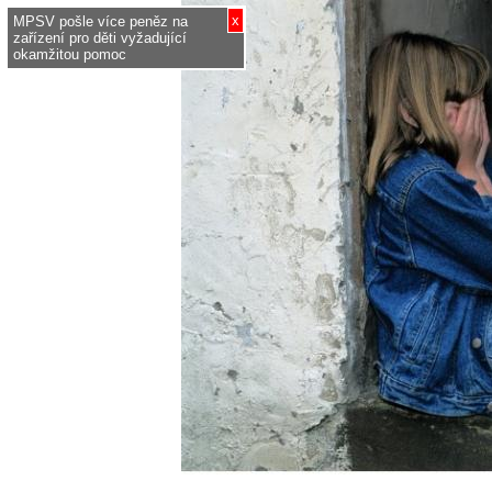
x
MPSV pošle více peněz na
zařízení pro děti vyžadující
okamžitou pomoc