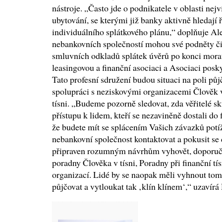
nástroje. „Často jde o podnikatele v oblasti nej
ubytování, se kterými již banky aktivně hledají
individuálního splátkového plánu,“ doplňuje Ale
nebankovních společností mohou své podněty či 
smluvních odkladů splátek úvěrů po konci mora
leasingovou a finanční asociaci a Asociaci pos
Tato profesní sdružení budou situaci na poli pů
spolupráci s neziskovými organizacemi Člověk v 
tísni. „Budeme pozorně sledovat, zda věřitelé sk
přístupu k lidem, kteří se nezaviněně dostali do 
že budete mít se splácením Vašich závazků potíže
nebankovní společnost kontaktovat a pokusit se 
připraven rozumným návrhům vyhovět, doporuču
poradny Člověka v tísni, Poradny při finanční tí
organizací. Lidé by se naopak měli vyhnout tom
půjčovat a vytloukat tak ‚klín klínem‘,“ uzavírá