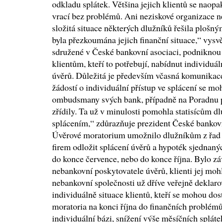
odkladu splátek. Většina jejich klientů se naop
vrací bez problémů. Ani neziskové organizace n
složitá situace některých dlužníků řešila plošn
byla přezkoumána jejich finanční situace,“ vysv
sdružené v České bankovní asociaci, podniknou
klientům, kteří to potřebují, nabídnut individuáln
úvěrů. Důležitá je především včasná komunikac
žádostí o individuální přístup ve splácení se mo
ombudsmany svých bank, případně na Poradnu při
zřídily. Ta už v minulosti pomohla statisícům d
splácením,“ zdůrazňuje prezident České banko
Úvěrové moratorium umožnilo dlužníkům z řad 
firem odložit splácení úvěrů a hypoték sjednaný
do konce července, nebo do konce října. Bylo z
nebankovní poskytovatele úvěrů, klienti jej moh
nebankovní společnosti už dříve veřejně deklarov
individuálně situace klientů, kteří se mohou do
moratoria na konci října do finančních problémů
individuální bázi, snížení výše měsíčních spláte