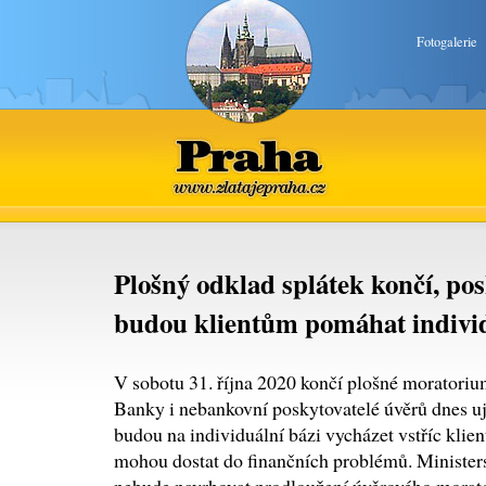
Fotogalerie
Praha
www.zlatajepraha.cz
Plošný odklad splátek končí, pos
budou klientům pomáhat indivi
V sobotu 31. října 2020 končí plošné moratoriu
Banky i nebankovní poskytovatelé úvěrů dnes ujis
budou na individuální bázi vycházet vstříc klien
mohou dostat do finančních problémů. Ministerst