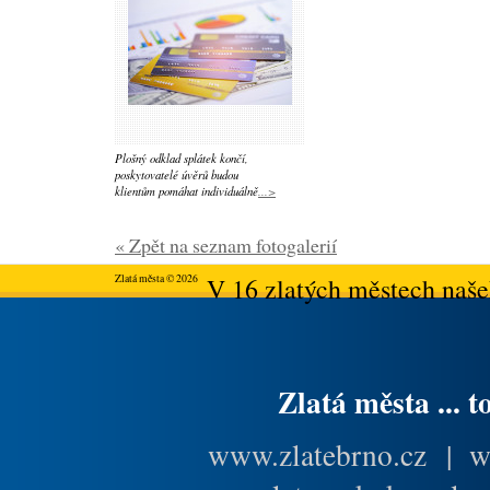
Plošný odklad splátek končí,
poskytovatelé úvěrů budou
klientům pomáhat individuálně
...>
« Zpět na seznam fotogalerií
Zlatá města © 2026
V 16 zlatých městech našeh
Zlatá města ... t
www.zlatebrno.cz
|
w