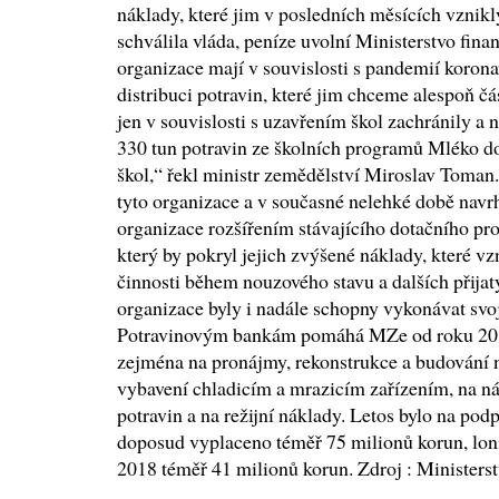
náklady, které jim v posledních měsících vznik
schválila vláda, peníze uvolní Ministerstvo fina
organizace mají v souvislosti s pandemií koron
distribuci potravin, které jim chceme alespoň 
jen v souvislosti s uzavřením škol zachránily a 
330 tun potravin ze školních programů Mléko do
škol,“ řekl ministr zemědělství Miroslav Toma
tyto organizace a v současné nelehké době navrh
organizace rozšířením stávajícího dotačního p
který by pokryl jejich zvýšené náklady, které vz
činnosti během nouzového stavu a dalších přijatý
organizace byly i nadále schopny vykonávat svo
Potravinovým bankám pomáhá MZe od roku 201
zejména na pronájmy, rekonstrukce a budování n
vybavení chladicím a mrazicím zařízením, na n
potravin a na režijní náklady. Letos bylo na po
doposud vyplaceno téměř 75 milionů korun, loni
2018 téměř 41 milionů korun. Zdroj : Ministers