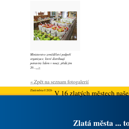
Ministerstvo zemědělství podpoří
organizace, které distribuují
potraviny lidem v nouzi, přidá jim
20...
...>
« Zpět na seznam fotogalerií
Zlatá města © 2026
V 16 zlatých městech našeh
Zlatá města ... t