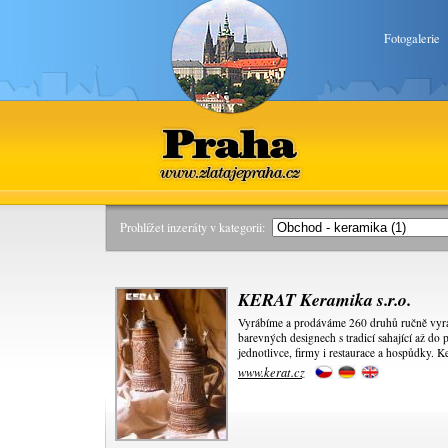
Fotogalerie
Praha
www.zlatajepraha.cz
Prohlížet inzeráty v kategorii:
KERAT Keramika s.r.o.
Vyrábíme a prodáváme 260 druhů ručně vyr
barevných designech s tradicí sahající až do
jednotlivce, firmy i restaurace a hospůdky. K
www.kerat.cz