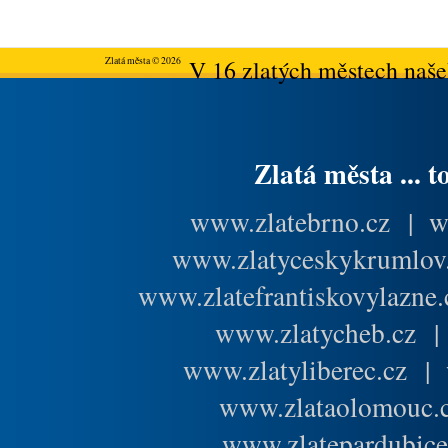
Zlatá města © 2026
V 16 zlatých městech našeh
Zlatá města ... t
www.zlatebrno.cz
|
w
www.zlatyceskykrumlov
www.zlatefrantiskovylazne.
www.zlatycheb.cz
www.zlatyliberec.cz
|
www.zlataolomouc.
www.zlatepardubice