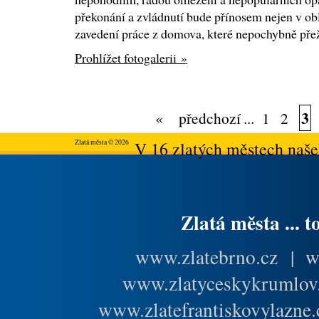
překonání a zvládnutí bude přínosem nejen v obla
zavedení práce z domova, které nepochybně přež
Prohlížet fotogalerii »
3
«
předchozí
...
1
2
Zlatá města © 2026
V 16 zlatých městech našeh
Zlatá města ... t
www.zlatebrno.cz
|
w
www.zlatyceskykrumlov
www.zlatefrantiskovylazne.