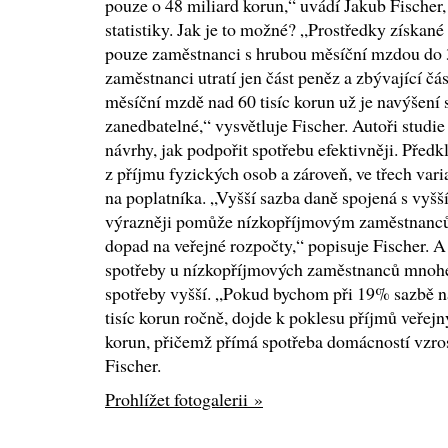
pouze o 48 miliard korun,“ uvádí Jakub Fischer,
statistiky. Jak je to možné? „Prostředky získané 
pouze zaměstnanci s hrubou měsíční mzdou do 3
zaměstnanci utratí jen část peněz a zbývající čá
měsíční mzdě nad 60 tisíc korun už je navýšení 
zanedbatelné,“ vysvětluje Fischer. Autoři studie 
návrhy, jak podpořit spotřebu efektivněji. Před
z příjmu fyzických osob a zároveň, ve třech vari
na poplatníka. „Vyšší sazba daně spojená s vyšš
výrazněji pomůže nízkopříjmovým zaměstnanců
dopad na veřejné rozpočty,“ popisuje Fischer. A 
spotřeby u nízkopříjmových zaměstnanců mnohe
spotřeby vyšší. „Pokud bychom při 19% sazbě na
tisíc korun ročně, dojde k poklesu příjmů veřej
korun, přičemž přímá spotřeba domácností vzros
Fischer.
Prohlížet fotogalerii »