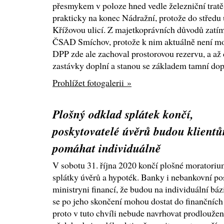
přesmykem v poloze hned vedle železniční tratě,
prakticky na konec Nádražní, protože do středu u
Křížovou ulicí. Z majetkoprávních důvodů zat
ČSAD Smíchov, protože k nim aktuálně není mož
DPP zde ale zachoval prostorovou rezervu, a až
zastávky doplní a stanou se základem tamní dop
Prohlížet fotogalerii »
Plošný odklad splátek končí,
poskytovatelé úvěrů budou klient
pomáhat individuálně
V sobotu 31. října 2020 končí plošné moratoriu
splátky úvěrů a hypoték. Banky i nebankovní pos
ministryni financí, že budou na individuální bázi
se po jeho skončení mohou dostat do finančních
proto v tuto chvíli nebude navrhovat prodloužen