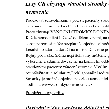
Lesy ČR chystají vánoční stromky
nemocnic
Poděkovat zdravotníkům a potěšit pacienty s ko
na nemocničním lůžku chtějí Lesy České republ
Proto chystají VÁNOČNÍ STROMKY DO NE
Každé nemocniční lůžkové oddělení v zemi, na n
koronavirem, si může bezplatně objednat vánoční
Lesníci ho zdarma doručí na místo. „Chceme pod
Bojují proti zákeřnému nepříteli a my můžeme p
vybereme a zdarma dovezeme na konkrétní oddě
covidovými pacienty vánoční stromek. Myslím, ž
sounáležitosti a solidarity,“ řekl generální ředi
Stromky je možné objednat za celou nemocnici o
hodin na www.stromkydonemocnic.cz.
Prohlížet fotogalerii »
Poslední týdny papírové dálniční 