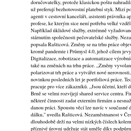
doručovatelky, protože klasickou poštu nahradil
už preferují bezhotovostní platební styk. Mizí p
agenti v cestovní kanceláři, asistenti právníka
profese, ke kterým sice není potřeba velké vzdělá
Například úklidové služby, extrémně vyžadované
stárnutím společnosti pečovatelské služby. Neza
popsala Rašticová. Změny se na trhu práce obje
kromě pandemie i Průmysl 4.0, jehož cílem jevytv
Digitalizace, robotizace a automatizace výrobní
také na změnách na trhu práce. „Změny vyvola
polarizovat trh práce a vytvářet nové nerovnost
novinkou posledních let je portfoliová práce. Te
pracuje pro více zákazníků. „Jsou účetní, kteří d
Brně se velmi rozvíjejí shared service centra. Fir
některé činnosti zadat externím firmám a nesna
danou práci. Spoustu věcí lze navíc v současné d
dálku," uvedla Rašticová. Nezaměstnanost v Čes
dlouhodobě drží na velmi nízkých číslech kolem
příznivé úrovni udržuje stát uměle díky podpů