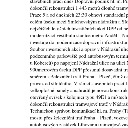
stavebních prací dnes Dopravní podnik hl. m. P
dokončil rekonstrukci 1 443 metrů dlouhé tramva
Praze 5 a od dnešních 23:30 obnoví standardní pr
celém úseku mezi Smíchovským nádražím a Sídl
největších letošních investičních akcí DPP od ne
modernizací vestibulu stanice metra Anděl – Na
investuje do modernizace dopravní infrastruktu
Soubor investičních akcí a oprav v Nádražní uli
podzemního parkoviště pod autobusovým termin
u Koberců) po napojení Nádražní ulice na ulici
900metrovém úseku DPP přesunul dosavadní tr
směrem k železniční trati Praha – Plzeň, čímž o
provoz od silničního. V rámci stavebních prací 
velkoplošné panely a nahradil je novou konstrukcí
otevřený svršek s kolejnicí typu 49E1 a místec
dokončil rekonstrukci tramvajové tratě v Nádražn
Technickou správou komunikací hl. m. Prahy (T
mostu přes železniční trať Praha – Plzeň, vozove
autobusových zastávek Lihovar a tramvajové zas