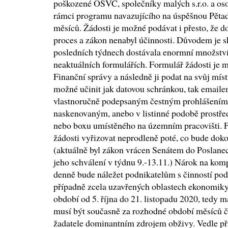
poškozené OSVČ, společníky malých s.r.o. a os
rámci programu navazujícího na úspěšnou Pěta
měsíců. Žádosti je možné podávat i přesto, že d
proces a zákon nenabyl účinnosti. Důvodem je s
posledních týdnech dostávala enormní množství
neaktuálních formulářích. Formulář žádosti je 
Finanční správy a následně ji podat na svůj míst
možné učinit jak datovou schránkou, tak emaile
vlastnoručně podepsaným čestným prohlášením,
naskenovaným, anebo v listinné podobě prostře
nebo boxu umístěného na územním pracovišti. Fi
žádosti vyřizovat neprodleně poté, co bude doko
(aktuálně byl zákon vrácen Senátem do Poslan
jeho schválení v týdnu 9.-13.11.) Nárok na ko
denně bude náležet podnikatelům s činností po
případně zcela uzavřených oblastech ekonomiky
období od 5. října do 21. listopadu 2020, tedy 
musí být současně za rozhodné období měsíců č
žadatele dominantním zdrojem obživy. Vedle p