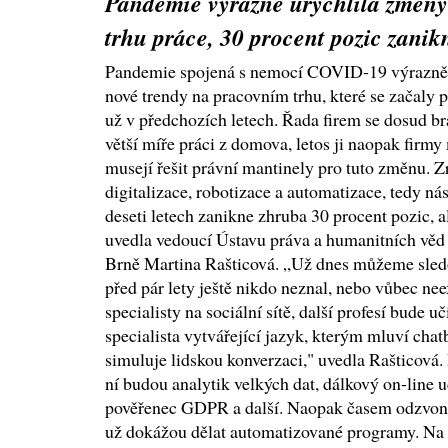
Pandemie výrazně urychlila změny
trhu práce, 30 procent pozic zanik
Pandemie spojená s nemocí COVID-19 výrazně 
nové trendy na pracovním trhu, které se začaly 
už v předchozích letech. Řada firem se dosud br
větší míře práci z domova, letos ji naopak firmy
musejí řešit právní mantinely pro tuto změnu. Z
digitalizace, robotizace a automatizace, tedy ná
deseti letech zanikne zhruba 30 procent pozic, a
uvedla vedoucí Ústavu práva a humanitních vě
Brně Martina Rašticová. „Už dnes můžeme sledo
před pár lety ještě nikdo neznal, nebo vůbec nee
specialisty na sociální sítě, další profesí bude 
specialista vytvářející jazyk, kterým mluví chat
simuluje lidskou konverzaci," uvedla Rašticová
ní budou analytik velkých dat, dálkový on-line u
pověřenec GDPR a další. Naopak časem odzvoní 
už dokážou dělat automatizované programy. Na 