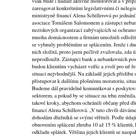
však bude i nadále aktivně monitorovat a v příp
zareagovat konkrétními legislativními či nelegi
ministryně financí Alena Schillerová po jednán
asociace Tomášem Salomonem a zástupci nebank
neziskových organizací zabývajících se ochranou
mnoha domácnostem a firmám umožnili odložit si
se vyhnuly problémům se splácením. Jenže i dne
nich složitá, proto jsem pečlivě zvažovala, zda
neprodloužit. Zástupci bank a nebankovních posk
budou klientům vycházet vstříc a zvolí pro ně ře
situaci nejvhodnější. Na základě jejich příslibu
přistupovat k dalšímu plošnému moratoriu, situa
Budeme dál pravidelně komunikovat s poskytova
sektorem, a pokud by se situace na trhu změnil
takové kroky, abychom ochránili občany před dlu
financí Alena Schillerová. „V tuto chvíli dávám
dohodám dlužníků se svými věřiteli. Podle údaj
obnovením splácení zhruba 10 až 15 % klientů, 
odkladu splátek. Většina jejich klientů se naop