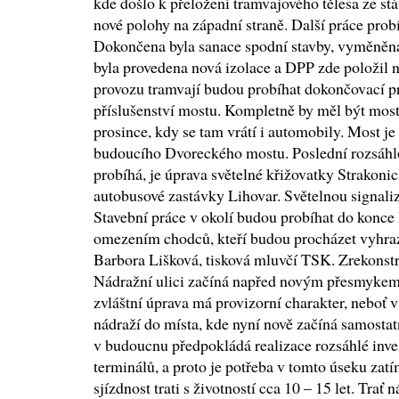
kde došlo k přeložení tramvajového tělesa ze stá
nové polohy na západní straně. Další práce prob
Dokončena byla sanace spodní stavby, vyměněna 
byla provedena nová izolace a DPP zde položil n
provozu tramvají budou probíhat dokončovací p
příslušenství mostu. Kompletně by měl být mos
prosince, kdy se tam vrátí i automobily. Most je
budoucího Dvoreckého mostu. Poslední rozsáhlo
probíhá, je úprava světelné křižovatky Strakoni
autobusové zastávky Lihovar. Světelnou signali
Stavební práce v okolí budou probíhat do konce 
omezením chodců, kteří budou procházet vyhra
Barbora Lišková, tisková mluvčí TSK. Zrekonstr
Nádražní ulici začíná napřed novým přesmykem
zvláštní úprava má provizorní charakter, nebo
nádraží do místa, kde nyní nově začíná samostat
v budoucnu předpokládá realizace rozsáhlé inve
terminálů, a proto je potřeba v tomto úseku zat
sjízdnost trati s životností cca 10 – 15 let. Trať