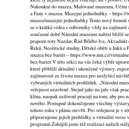
Nakoukni do muzea, Malované muzeum, Učím s
a Fany v muzeu. Muzejní jednohubky – https:/
muzea/muzejni-jednohubky Tento nový formát se
se o krátká videa s odborníky vždy na zajímavé 
současné době Národní muzeum nabízí bližší se
praporu roty Nazdar, Řád Bílého lva, Akvadukt 
Řeků, Neolitické studny, Dětské oběti u Inků a 
muzea bez bariér – https://www.nm.cz/virtual
bez-barier V této sekci na vás čeká výběr uprav
které přiblíží aktuální i ukončené výstavy, expoz
zajímavosti ze života muzea pro neslyšící návšt
vybraných virtuálních prohlídek. „Národní muz
veřejnost uzavřené. Stejně jako na jaře však pra
klína, naopak usilovně pracují na tom, aby pro 
nového. Postupně dokončujeme všechny výstavy
tohoto roku v plánu otevřít. Pro veřejnost je v t
připravujeme jejich prohlídky a virtuální verze
programů.Zahájili jsme též realizaci našich stá