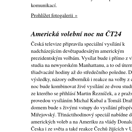
komunikací.
Prohlížet fotogalerii »
Americká volební noc na ČT24
Česká televize připravila speciální vysílání k
nadcházejícím devětapadesátým americkým
prezidentským volbám. Vysílat bude i přímo z v
studia na newyorském Manhattanu, a to od útern
třiadvacáté hodiny až do středečního poledne.
výsledky, názory odborníků i reakce na volby z
noc bude kombinovat živé vysílání ze dvou stu
ze kterého se přihlásí Martin Řezníček, a z pra
provedou vysíláním Michal Kubal a Tomáš Dra
domem bude s živými vstupy do vysílání přispív
Miřejovský. Třináctihodinový speciál nabídne d
amerických voleb a na Ameriku za vlády Donald
Česka i ze světa a také reakce Čechů žijících 