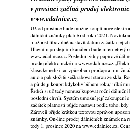
v prosinci začíná prodej elektroni
www.edalnice.cz
Už od prosince bude možné koupit nové elektro
dálniční známky platné od roku 2021. Novinko
možnost libovolně nastavit datum začátku jejich 
Hlavním prodejním kanálem bude internetový 
www.edalnice.cz. Poslední týdny papírové dálni
prodej elektronické na www.edalnice.cz „Elektr
klasické neliší jen způsobem prodeje a tím, že u
auto a pak složitě seškrabovat starou ze skla. 
a půjde ji koupit kdykoliv během roku,“ říká mi
Řidiči si už tedy nemusí kupovat roční dálniční
poslední chvíli. Systém umožní její zakoupení 
začátek platnosti půjde nastavit podle toho, kdy 
Zároveň přijde krátkou textovou zprávou upozorn
známky. On-line prodej dálničních známek na r
tedy 1. prosince 2020 na www.edalnice.cz. Cena z