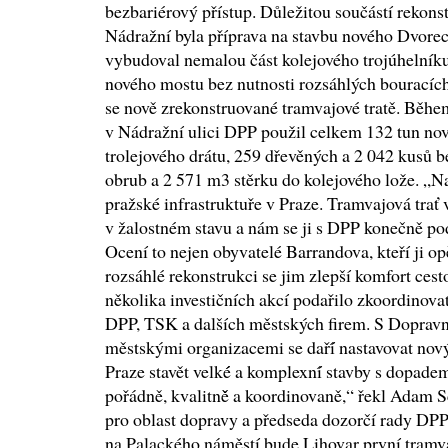
bezbariérový přístup. Důležitou součástí rekons
Nádražní byla příprava na stavbu nového Dvor
vybudoval nemalou část kolejového trojúhelník
nového mostu bez nutnosti rozsáhlých bouracích
se nově zrekonstruované tramvajové tratě. Běhe
v Nádražní ulici DPP použil celkem 132 tun nov
trolejového drátu, 259 dřevěných a 2 042 kusů 
obrub a 2 571 m3 stěrku do kolejového lože. „
pražské infrastruktuře v Praze. Tramvajová trať 
v žalostném stavu a nám se ji s DPP konečně pod
Ocení to nejen obyvatelé Barrandova, kteří ji o
rozsáhlé rekonstrukci se jim zlepší komfort ces
několika investičních akcí podařilo zkoordinov
DPP, TSK a dalších městských firem. S Doprav
městskými organizacemi se daří́ nastavovat nový 
Praze stavět velké́ a komplexní́ stavby s dopadem 
pořádně, kvalitně̌ a koordinovaně,“ řekl Adam 
pro oblast dopravy a předseda dozorčí rady DPP 
na Palackého náměstí bude Lihovar první tramva