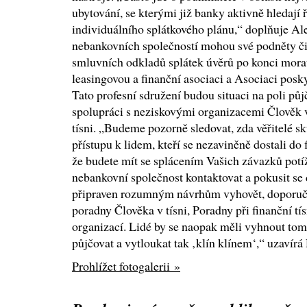
ubytování, se kterými již banky aktivně hledají
individuálního splátkového plánu,“ doplňuje Ale
nebankovních společností mohou své podněty či 
smluvních odkladů splátek úvěrů po konci mora
leasingovou a finanční asociaci a Asociaci pos
Tato profesní sdružení budou situaci na poli pů
spolupráci s neziskovými organizacemi Člověk v 
tísni. „Budeme pozorně sledovat, zda věřitelé sk
přístupu k lidem, kteří se nezaviněně dostali do 
že budete mít se splácením Vašich závazků potíže
nebankovní společnost kontaktovat a pokusit se 
připraven rozumným návrhům vyhovět, doporuču
poradny Člověka v tísni, Poradny při finanční tí
organizací. Lidé by se naopak měli vyhnout tom
půjčovat a vytloukat tak ‚klín klínem‘,“ uzavírá
Prohlížet fotogalerii »