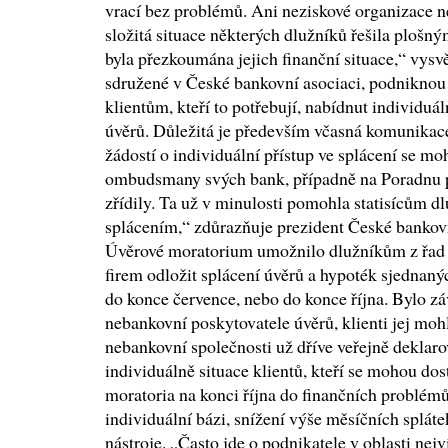
vrací bez problémů. Ani neziskové organizace n
složitá situace některých dlužníků řešila plošn
byla přezkoumána jejich finanční situace,“ vysv
sdružené v České bankovní asociaci, podniknou
klientům, kteří to potřebují, nabídnut individuáln
úvěrů. Důležitá je především včasná komunikac
žádostí o individuální přístup ve splácení se mo
ombudsmany svých bank, případně na Poradnu při
zřídily. Ta už v minulosti pomohla statisícům d
splácením,“ zdůrazňuje prezident České banko
Úvěrové moratorium umožnilo dlužníkům z řad 
firem odložit splácení úvěrů a hypoték sjednaný
do konce července, nebo do konce října. Bylo z
nebankovní poskytovatele úvěrů, klienti jej moh
nebankovní společnosti už dříve veřejně deklarov
individuálně situace klientů, kteří se mohou do
moratoria na konci října do finančních problémů
individuální bázi, snížení výše měsíčních spláte
nástroje. „Často jde o podnikatele v oblasti nej