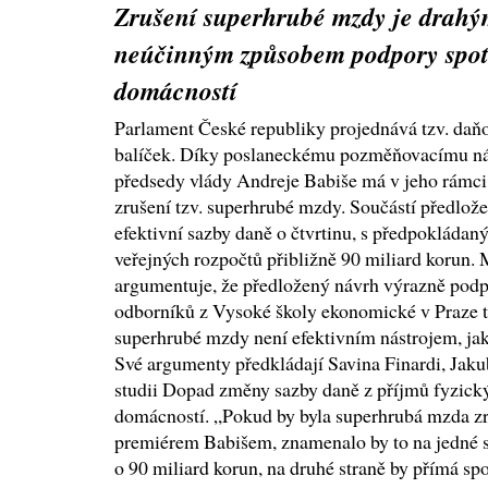
Zrušení superhrubé mzdy je drahý
neúčinným způsobem podpory spot
domácností
Parlament České republiky projednává tzv. daň
balíček. Díky poslaneckému pozměňovacímu n
předsedy vlády Andreje Babiše má v jeho rámci 
zrušení tzv. superhrubé mzdy. Součástí předlož
efektivní sazby daně o čtvrtinu, s předpoklád
veřejných rozpočtů přibližně 90 miliard korun. M
argumentuje, že předložený návrh výrazně podp
odborníků z Vysoké školy ekonomické v Praze to
superhrubé mzdy není efektivním nástrojem, ja
Své argumenty předkládají Savina Finardi, Jaku
studii Dopad změny sazby daně z příjmů fyzick
domácností. „Pokud by byla superhrubá mzda z
premiérem Babišem, znamenalo by to na jedné s
o 90 miliard korun, na druhé straně by přímá sp