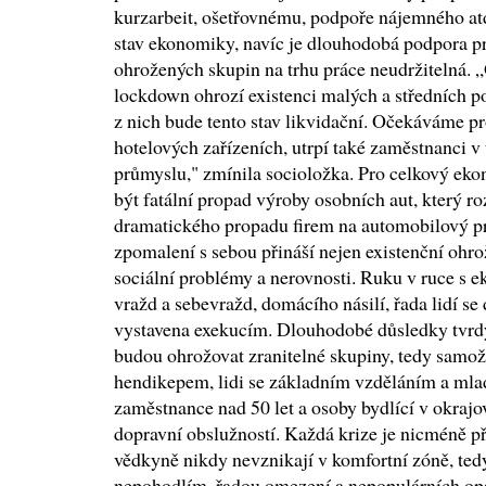
kurzarbeit, ošetřovnému, podpoře nájemného atd
stav ekonomiky, navíc je dlouhodobá podpora 
ohrožených skupin na trhu práce neudržitelná.
lockdown ohrozí existenci malých a středních p
z nich bude tento stav likvidační. Očekáváme pr
hotelových zařízeních, utrpí také zaměstnanci v
průmyslu," zmínila socioložka. Pro celkový e
být fatální propad výroby osobních aut, který ro
dramatického propadu firem na automobilový 
zpomalení s sebou přináší nejen existenční ohrož
sociální problémy a nerovnosti. Ruku v ruce s e
vražd a sebevražd, domácího násilí, řada lidí se
vystavena exekucím. Dlouhodobé důsledky tvrd
budou ohrožovat zranitelné skupiny, tedy samož
hendikepem, lidi se základním vzděláním a mla
zaměstnance nad 50 let a osoby bydlící v okraj
dopravní obslužností. Každá krize je nicméně pří
vědkyně nikdy nevznikají v komfortní zóně, tedy
nepohodlím, řadou omezení a nepopulárních opat