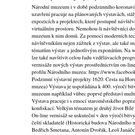
Národní muzeum i v době podzimního koronavi
uzavření pracuje na plánovaných výstavách, stá
expozicích a projektech, které postupně návště
virtuálním prostoru. Nemohou-li návštěvníci d
muzeum k nim domů. Za pomoci moderních tech
návštěvníkům nejen zážitek z výstav, ale také 
tématům výstav a jednotlivým exponátům. Na 
lze také navštívit celou řadu vzdělávacích prog
vernisáže nových výstav prostřednictvím on-li
profilu Národního muzea: https://www.facebo
Podzimní výstavní projekty 1620. Cesta na Ho
muzea) Výstava je uspořádána k 400. výročí bit
muzeum například vůbec poprvé představí multi
Výstava pracuje i s emocí staroměstského popra
konfiskací. Velkým tématem je druhý život Bílé 
On-line vernisáž se uskuteční v den výročí bitvy
čeští skladatelé (Historická budova Národního m
Bedřich Smetana, Antonín Dvořák, Leoš Janáče