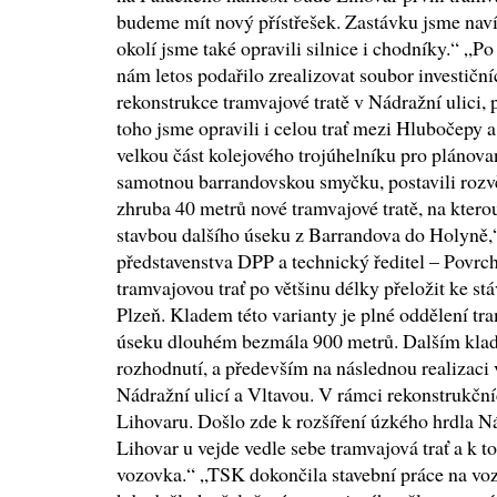
budeme mít nový přístřešek. Zastávku jsme navíc
okolí jsme také opravili silnice i chodníky.“ „Po
nám letos podařilo zrealizovat soubor investičníc
rekonstrukce tramvajové tratě v Nádražní ulici,
toho jsme opravili i celou trať mezi Hlubočepy
velkou část kolejového trojúhelníku pro plánov
samotnou barrandovskou smyčku, postavili rozv
zhruba 40 metrů nové tramvajové tratě, na kterou
stavbou dalšího úseku z Barrandova do Holyně,“
představenstva DPP a technický ředitel – Povrc
tramvajovou trať po většinu délky přeložit ke stá
Plzeň. Kladem této varianty je plné oddělení tr
úseku dlouhém bezmála 900 metrů. Dalším klad
rozhodnutí, a především na následnou realizaci
Nádražní ulicí a Vltavou. V rámci rekonstrukční
Lihovaru. Došlo zde k rozšíření úzkého hrdla Nád
Lihovar u vejde vedle sebe tramvajová trať a k
vozovka.“ „TSK dokončila stavební práce na voz