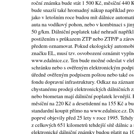
roční známka bude stát 1 500 Kč, měsíční 440 
bude snazší také hromadný nákup například pro f
jako v letošním roce budou mít dálnice automat
auta na vodíkový pohon, nebo v kombinaci s j
50 g/km. Dálniční poplatek také nehradí napřík
postižením s průkazem ZTP nebo ZTP/P a zárov
předem oznamovat. Pokud ekologický automobil
značku EL, musí tzv. osvobození oznámit vypln
www.edalnice.cz. Ten bude možné odeslat v ele
schránku nebo s ověřeným elektronickým podpis
úředně ověřeným podpisem poštou nebo také oso
fondu dopravní infrastruktury. Odkaz na záznam
chystanému prodeji elektronických dálničních 
nebo biometan mají dálniční poplatek levnější. 
měsíční na 220 Kč a desetidenní na 155 Kč a bu
standardní koupit přímo na www.edalnice.cz. D
poprvé objevily před 25 lety v roce 1995. Tehd
z celkových 651 kilometrů tehdejší sítě dálnic a
elektronické dálniční známky budou platit na 