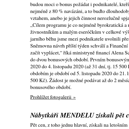
budou moci o bonus požádat i podnikatelé, kteř
nejméně z 80 % navázáni, a to buďto dlouhodo
vztahem, anebo je jejich činnost nerozlučně spj
„Cílem programu je co nejméně byrokratická a
živnostníkům a malým eseróčkům v celkové výši
jarního běhu jsme mezi podnikatele uvolnili přes
Sněmovna návrh příští týden schválí a Finanční
začít vyplácet,“ říká ministryně financí Alena S
do dvou bonusových období. Prvním bonusovým 
2020 do 4. listopadu 2020 (až 31 dní, tj. 15 5
obdobím je období od 5. listopadu 2020 do 21. li
500 Kč). Žádost je možné podávat až do 2 měsí
bonusového období.
Prohlížet fotogalerii »
Nábytkáři MENDELU získali pět 
Pět cen, z toho jednu hlavní, získali na letošním