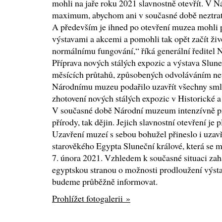
mohli na jaře roku 2021 slavnostně otevřít. V 
maximum, abychom ani v současné době neztratil
A především je ihned po otevření muzea mohli 
výstavami a akcemi a pomohli tak opět začít život
normálnímu fungování,“ říká generální ředitel
Příprava nových stálých expozic a výstava Slun
měsících průtahů, způsobených odvoláváním ne
Národnímu muzeu podařilo uzavřít všechny smlo
zhotovení nových stálých expozic v Historické
V současné době Národní muzeum intenzívně pra
přírody, tak dějin. Jejich slavnostní otevření je
Uzavření muzeí s sebou bohužel přineslo i uza
starověkého Egypta Sluneční králové, která se m
7. února 2021. Vzhledem k současné situaci za
egyptskou stranou o možnosti prodloužení výsta
budeme průběžně informovat.
Prohlížet fotogalerii »