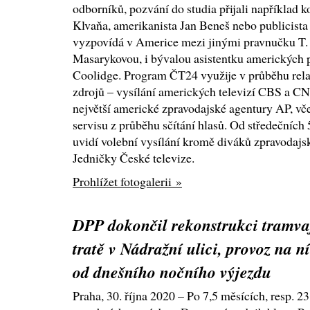
odborníků, pozvání do studia přijali například 
Klvaňa, amerikanista Jan Beneš nebo publicist
vyzpovídá v Americe mezi jinými pravnučku T. 
Masarykovou, i bývalou asistentku amerických 
Coolidge. Program ČT24 využije v průběhu rel
zdrojů – vysílání amerických televizí CBS a CN
největší americké zpravodajské agentury AP, vč
servisu z průběhu sčítání hlasů. Od středečních
uvidí volební vysílání kromě diváků zpravodajsk
Jedničky České televize.
Prohlížet fotogalerii »
DPP dokončil rekonstrukci tramva
tratě v Nádražní ulici, provoz na ní
od dnešního nočního výjezdu
Praha, 30. října 2020 – Po 7,5 měsících, resp. 2