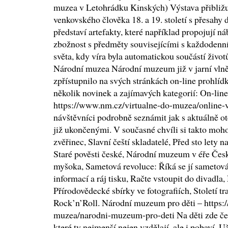
muzea v Letohrádku Kinských) Výstava přibližu
venkovského člověka 18. a 19. století s přesahy 
představí artefakty, které například propojují n
zbožnost s předměty souvisejícími s každodenní
světa, kdy víra byla automatickou součástí životů
Národní muzea Národní muzeum již v jarní vlně
zpřístupnilo na svých stránkách on-line prohlíd
několik novinek a zajímavých kategorií: On-line
https://www.nm.cz/virtualne-do-muzea/online-
návštěvníci podrobně seznámit jak s aktuálně ot
již ukončenými. V současné chvíli si takto moh
zvěřinec, Slavní čeští skladatelé, Před sto lety n
Staré pověsti české, Národní muzeum v éře Česk
myšoka, Sametová revoluce: Říká se jí sametov
informací a ráj tisku, Račte vstoupit do divadla
Přírodovědecké sbírky ve fotografiích, Století t
Rock’n’Roll. Národní muzeum pro děti – https:
muzea/narodni-muzeum-pro-deti Na děti zde čeka
které ty nejmenší nejen vzdělají, ale i pobaví. 