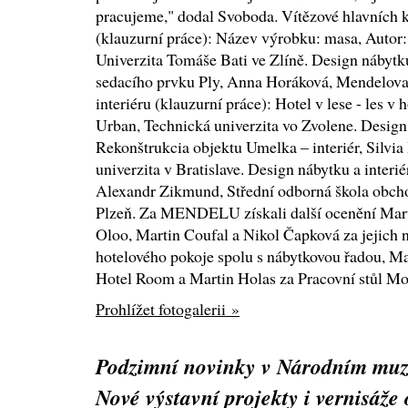
pracujeme," dodal Svoboda. Vítězové hlavních k
(klauzurní práce): Název výrobku: masa, Autor
Univerzita Tomáše Bati ve Zlíně. Design nábytk
sedacího prvku Ply, Anna Horáková, Mendelova 
interiéru (klauzurní práce): Hotel v lese - les v
Urban, Technická univerzita vo Zvolene. Design 
Rekonštrukcia objektu Umelka – interiér, Silvi
univerzita v Bratislave. Design nábytku a interié
Alexandr Zikmund, Střední odborná škola obcho
Plzeň. Za MENDELU získali další ocenění Mart
Oloo, Martin Coufal a Nikol Čapková za jejich n
hotelového pokoje spolu s nábytkovou řadou, M
Hotel Room a Martin Holas za Pracovní stůl M
Prohlížet fotogalerii »
Podzimní novinky v Národním muz
Nové výstavní projekty i vernisáže 