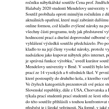
ročníku nábytkářské soutěže Cena prof. Jindřic
Halabaly 2020 studenti Mendelovy univerzity v
Soutěž probíhala oproti minulým ročníkům z d
aktuálních opatření, které mají zabránit dalšímu
online formou, což kladlo zvýšené nároky na po
všechny části programu, tedy jak představení vyb
hodnocení prací a dnešní doprovodné odborné 
vyhlášení výsledků soutěže předcházelo. Pro por
kladlo to na její členy vysoké nároky, protože vy
nadsázkou jako kupovat nábytek přes internet, pr
je správná funkce výrobku," uvedl kurátor sout
Mendelovy univerzity v Brně. V soutěži bylo le
prací ze 14 vysokých a 6 středních škol. V první
které postoupily do druhého kola, z kterého vzeš
Ve čtyřech kategoriích prezentovali své práce s
Slovenské republiky, dále z USA, Chorvatska a 
týkala prací studentů prací studentů ze šesti stř
do této soutěže přihlásili s touhou konfrontovat
předvést je i široké veřejnosti. Na formě, v jaké 