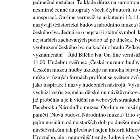
jedinečné instalaci. Ta klade důraz na samotnou
nesmírně cenné autografy všech čtyř autorů, to v
a inspirací. On-line vernisáž se uskuteční 12. 
nazývají (Historická budova národního muzea)
českého lva. Jedná se o nejstarší státní symbol,
nejstarších zachovaných podob až po dnešek. Na
vyobrazení českého lva na kachli z hradu Zvíkov 
vyznamenání – Řád Bílého lva. On-line vernisáž
11.00. Hudební zvěřinec (České muzeum hudby
Českém muzeu hudby ukazuje na mnoha barvitýc
může v různých formách prolínat se světem zvířa
jako inspirace i názvy hudebních nástrojů. Výs
vychází vstříc zejména dětskému návštěvníkovi.
již proběhla a je k vidění na webových stránká
Facebooku Národního muzea. On-line vernisáž p
paměti (Nová budova Národního muzea) Tato výs
jejím nosičům od nejstarších dob po dnešní mo
návštěvníkům tak představí nejen historii klín
Hrozného, ale i nejnovější trendy. Lidová vír