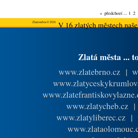
«
předchozí
...
1
2
Zlatá města © 2026
V 16 zlatých městech našeh
Zlatá města ... t
www.zlatebrno.cz
|
w
www.zlatyceskykrumlov
www.zlatefrantiskovylazne.
www.zlatycheb.cz
www.zlatyliberec.cz
|
www.zlataolomouc.