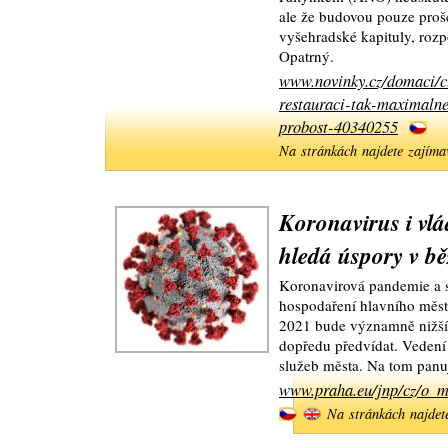
ale že budovou pouze proš
vyšehradské kapituly, rozp
Opatrný.
www.novinky.cz/domaci/c
restauraci-tak-maximalne
probost-40340255
Na stránkách najdete zajíma
Koronavirus i vl
hledá úspory v bě
Koronavirová pandemie a s
hospodaření hlavního měst
2021 bude významně nižší.
dopředu předvídat. Vedení
služeb města. Na tom panuj
www.praha.eu/jnp/cz/o_me
Na stránkách najdet