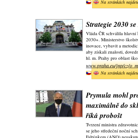
Na stránkách najdet
Strategie 2030 se 
Vláda ČR schválila hlavní 
2030+. Ministerstvo školstv
inovace, vybavit a metodic
aby získali znalosti, dove
hl. m. Prahy pro oblast šk
www.praha.eu/jnp/cz/o_me
Na stránkách najdet
Prymula mohl proj
maximálně do skl
říká probošt
Tvrzení ministra zdravotn
se jeho středeční noční s
Faltýnkem (ANO) neuskuteč