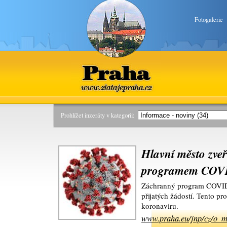
Fotogalerie
Praha
www.zlatajepraha.cz
Prohlížet inzeráty v kategorii:
Hlavní město zve
programem COV
Záchranný program COVID 
přijatých žádostí. Tento pr
koronaviru.
www.praha.eu/jnp/cz/o_me