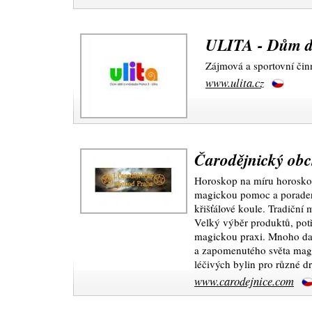
ULITA - Dům dě
Zájmová a sportovní činn
www.ulita.cz
Čarodějnický ob
Horoskop na míru horosko
magickou pomoc a poradens
křišťálové koule. Tradiční 
Velký výběr produktů, potř
magickou praxi. Mnoho da
a zapomenutého světa magi
léčivých bylin pro různé dr
www.carodejnice.com