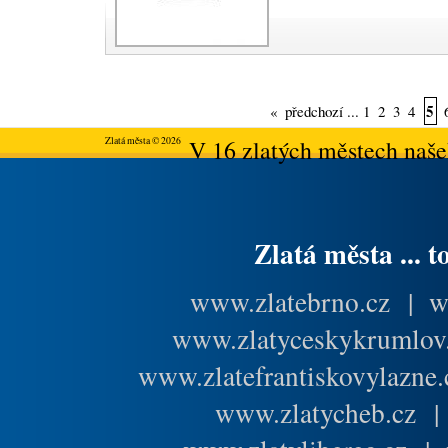
5
«
předchozí
...
1
2
3
4
Zlatá města © 2026
V 16 zlatých městech našeh
Zlatá města ... t
www.zlatebrno.cz
|
w
www.zlatyceskykrumlov
www.zlatefrantiskovylazne.
www.zlatycheb.cz