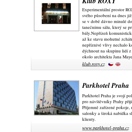
Klub ROXY
Experimentální prostor RO
svého působení na dnes již
se v době dávno minulé dob
tanečnímu sálu, který se p
bály.Nepřízeň komunistick
až ke stavu mohutné zchátra
nepříznivé vlivy nechalo ko
dýchnout na skupinu lidí 
okolo architekta Jana Maye
klub.roxy.cz
Parkhotel Praha
Parkhotel Praha je svojí p
pro návštěvníky Prahy přijí
Příjemně zařízené pokoje, 
salonky a široká nabídka s
klienty.
www.parkhotel-praha.cz