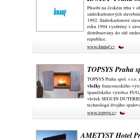
Působí na českém trhu v ob
sádrokartonových stavební
1992. Sádrokartonové stave
roku 1994 vyráběny v zá
distribuovány do sítě smlu
republice.
www.knauf.cz
TOPSYS Praha spo
TOPSYS Praha spol. s r.o. 
vložky
francouzského vý
španělského výrobce FUGA
vložek SEGUIN DUTERIEZ 
technologií dvojího spalov
www.topsys.cz
AMETYST Hotel P