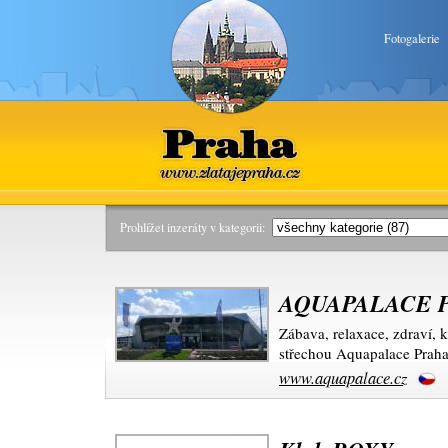
Fotogalerie
Praha
www.zlatajepraha.cz
Prohlížet inzeráty v kategorii:
AQUAPALACE 
Zábava, relaxace, zdraví, k
střechou Aquapalace Praha
www.aquapalace.cz