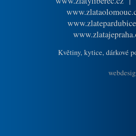
www.zlatyliberec.cz
|
www.zlataolomouc.
www.zlatepardubice
www.zlatajepraha.
Květiny, kytice, dárkové 
webdesig