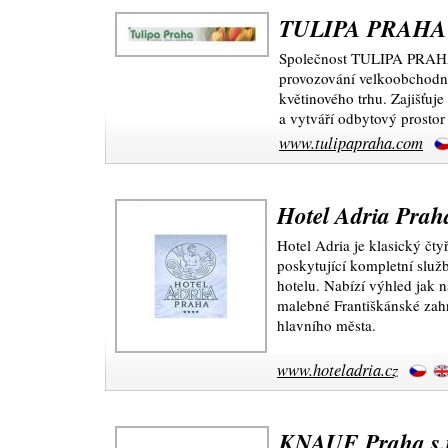
TULIPA PRAHA s
Společnost TULIPA PRAHA 
provozování velkoobchodní
květinového trhu. Zajišťu
a vytváří odbytový prosto
www.tulipapraha.com
Hotel Adria Prah
Hotel Adria je klasický čty
poskytující kompletní slu
hotelu. Nabízí výhled jak 
malebné Františkánské zahr
hlavního města.
www.hoteladria.cz
KNAUF Praha s.r