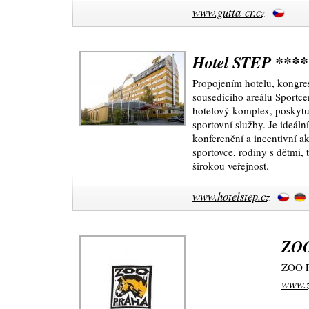
www.gutta-cr.cz
Hotel STEP ****
Propojením hotelu, kongre
sousedícího areálu Sportce
hotelový komplex, poskytují
sportovní služby. Je ideáln
konferenční a incentivní ak
sportovce, rodiny s dětmi, t
širokou veřejnost.
www.hotelstep.cz
ZOO
ZOO P
www.z