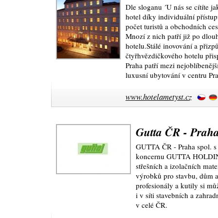
Dle sloganu ´U nás se cítíte j
hotel díky individuální přístu
počet turistů a obchodních ces
Mnozí z nich patří již po dl
hotelu.Stálé inovování a přiz
čtyřhvězdičkového hotelu přis
Praha patří mezi nejoblíbenější
luxusní ubytování v centru Pr
www.hotelametyst.cz
Gutta ČR - Praha 
GUTTA ČR - Praha spol. s r
koncernu GUTTA HOLDING,
střešních a izolačních mat
výrobků pro stavbu, dům a
profesionály a kutily si mů
i v síti stavebních a zahrad
v celé ČR.