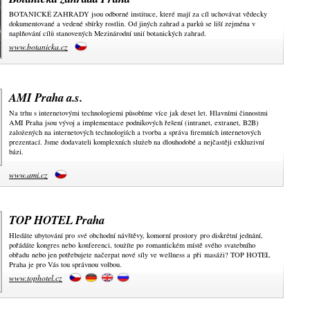
BOTANICKÉ ZAHRADY jsou odborné instituce, které mají za cíl uchovávat vědecky
dokumentované a vedené sbírky rostlin. Od jiných zahrad a parků se liší zejména v
naplňování cílů stanovených Mezinárodní unií botanických zahrad.
www.botanicka.cz
AMI Praha a.s.
Na trhu s internetovými technologiemi působíme více jak deset let. Hlavními činnostmi
AMI Praha jsou vývoj a implementace podnikových řešení (intranet, extranet, B2B)
založených na internetových technologiích a tvorba a správa firemních internetových
prezentací. Jsme dodavateli komplexních služeb na dlouhodobé a nejčastěji exkluzivní
bázi.
www.ami.cz
TOP HOTEL Praha
Hledáte ubytování pro své obchodní návštěvy, komorní prostory pro diskrétní jednání,
pořádáte kongres nebo konferenci, toužíte po romantickém místě svého svatebního
obřadu nebo jen potřebujete načerpat nové síly ve wellness a při masáži? TOP HOTEL
Praha je pro Vás tou správnou volbou.
www.tophotel.cz