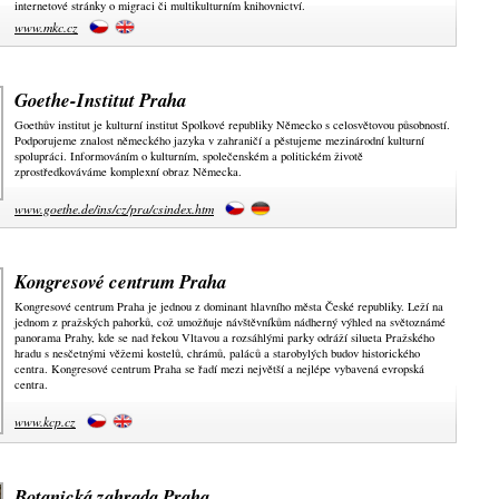
internetové stránky o migraci či multikulturním knihovnictví.
www.mkc.cz
Goethe-Institut Praha
Goethův institut je kulturní institut Spolkové republiky Německo s celosvětovou působností.
Podporujeme znalost německého jazyka v zahraničí a pěstujeme mezinárodní kulturní
spolupráci. Informováním o kulturním, společenském a politickém životě
zprostředkováváme komplexní obraz Německa.
www.goethe.de/ins/cz/pra/csindex.htm
Kongresové centrum Praha
Kongresové centrum Praha je jednou z dominant hlavního města České republiky. Leží na
jednom z pražských pahorků, což umožňuje návštěvníkům nádherný výhled na světoznámé
panorama Prahy, kde se nad řekou Vltavou a rozsáhlými parky odráží silueta Pražského
hradu s nesčetnými věžemi kostelů, chrámů, paláců a starobylých budov historického
centra. Kongresové centrum Praha se řadí mezi největší a nejlépe vybavená evropská
centra.
www.kcp.cz
Botanická zahrada Praha