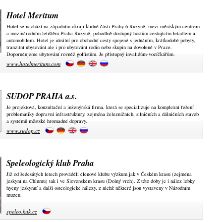
Hotel Meritum
Hotel se nachází na západním okraji klidné části Prahy 6 Ruzyně, mezi městským centrem
a mezinárodním letištěm Praha Ruzyně, pohodlně dostupný hostům cestujícím letadlem a
automobilem. Hotel je ideální pro obchodní cesty spojené s jednáním, krátkodobé pobyty,
tranzitní ubytování ale i pro ubytování rodin nebo skupin na dovolené v Praze.
Doporučujeme ubytování rovněž golfistům. Je přístupný invalidům-vozíčkářům.
www.hotelmeritum.com
SUDOP PRAHA a.s.
Je projektová, konzultační a inženýrská firma, která se specializuje na komplexní řešení
problematiky dopravní infrastruktury, zejména železničních, silničních a dálničních staveb
a systémů městské hromadné dopravy.
www.sudop.cz
Speleologický klub Praha
Již od šedesátých letech prováděli členové klubu výzkum jak v Českém krasu (zejména
jeskyní na Chlumu) tak i ve Slovenském krasu (Dolný vrch). Z této doby je i nález lebky
hyeny jeskynní a další osteologické nálezy, z nichž některé jsou vystaveny v Národním
muzeu.
speleo.kuk.cz