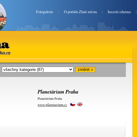
Fotogalerie
|
O portálu Zlatá města
|
Inzerát zdarma
ha.cz
i:
Planetárium Praha
Planetárium Praha
www.planetarium.cz