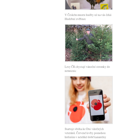
V Českém muzeu hudby už na vás čeká
Hudební zvěřinec
Lesy ČR chystají vánoční stromky do
nemocnic
Startuje sbírka ke Dni válečných
veteránů. Červené květy pomohou
hrdinům v nelehké době karantény