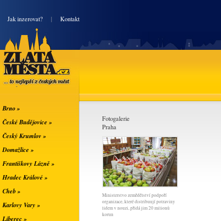
|
Jak inzerovat?
|
Kontakt
Zlatá města
... to nejlepší z
českých měst
Brno »
Fotogalerie
České Budějovice »
Praha
Český Krumlov »
Domažlice »
Františkovy Lázně »
Hradec Králové »
Cheb »
Ministerstvo zemědělství podpoří
organizace, které distribuují potraviny
Karlovy Vary »
lidem v nouzi, přidá jim 20 milionů
korun
Liberec »