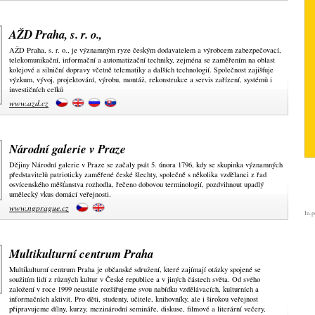
AŽD Praha, s. r. o.,
AŽD Praha, s. r. o., je významným ryze českým dodavatelem a výrobcem zabezpečovací,
telekomunikační, informační a automatizační techniky, zejména se zaměřením na oblast
kolejové a silniční dopravy včetně telematiky a dalších technologií. Společnost zajišťuje
výzkum, vývoj, projektování, výrobu, montáž, rekonstrukce a servis zařízení, systémů i
investičních celků
www.azd.cz
Národní galerie v Praze
Dějiny Národní galerie v Praze se začaly psát 5. února 1796, kdy se skupinka významných
představitelů patrioticky zaměřené české šlechty, společně s několika vzdělanci z řad
osvícenského měšťanstva rozhodla, řečeno dobovou terminologií, pozdvihnout upadlý
umělecký vkus domácí veřejnosti.
www.ngprague.cz
In-p
Multikulturní centrum Praha
Multikulturní centrum Praha je občanské sdružení, které zajímají otázky spojené se
soužitím lidí z různých kultur v České republice a v jiných částech světa. Od svého
založení v roce 1999 neustále rozšiřujeme svou nabídku vzdělávacích, kulturních a
informačních aktivit. Pro děti, studenty, učitele, knihovníky, ale i širokou veřejnost
připravujeme dílny, kurzy, mezinárodní semináře, diskuse, filmové a literární večery,