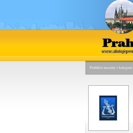
Praha
www.zlatajepra
Prohlížet inzeráty v kategori