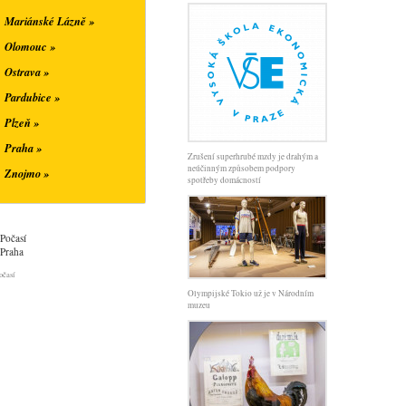
Mariánské Lázně »
Olomouc »
Ostrava »
Pardubice »
Plzeň »
Praha »
Zrušení superhrubé mzdy je drahým a
neúčinným způsobem podpory
Znojmo »
spotřeby domácností
Počasí
Praha
očasí
Olympijské Tokio už je v Národním
muzeu